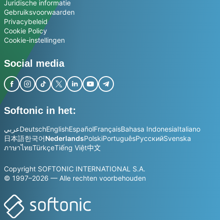
Juridische informatie
Gebruiksvoorwaarden
Privacybeleid
Cookie Policy
Cookie-instellingen
Social media
Softonic in het:
عربي
Deutsch
English
Español
Français
Bahasa Indonesia
Italiano
日本語
한국어
Nederlands
Polski
Português
Русский
Svenska
ภาษาไทย
Türkçe
Tiếng Việt
中文
Copyright SOFTONIC INTERNATIONAL S.A.
© 1997–2026 — Alle rechten voorbehouden